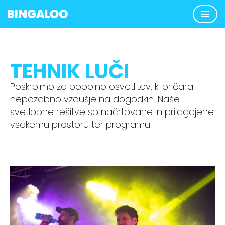
Skoči
na
vsebino
TEHNIK LUČI
Poskrbimo za popolno osvetlitev, ki pričara
nepozabno vzdušje na dogodkih. Naše
svetlobne rešitve so načrtovane in prilagojene
vsakemu prostoru ter programu.